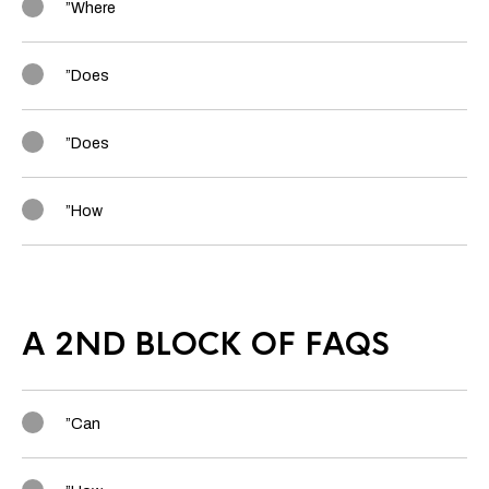
”Where
”Does
”Does
”How
A 2ND BLOCK OF FAQS
”Can