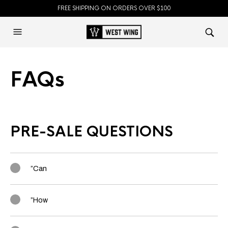
FREE SHIPPING ON ORDERS OVER $100
FAQs
PRE-SALE QUESTIONS
”Can
”How