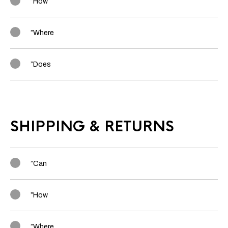
”How
”Where
”Does
SHIPPING & RETURNS
”Can
”How
”Where